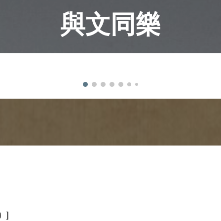
與文同樂
）]