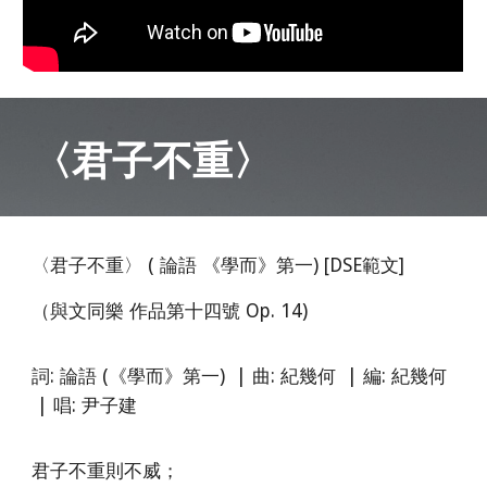
〈
君子不重
〉
〈君子不重〉 ( 論語 《學而》第一) [DSE範文]
（與文同樂 作品第十四號 Op. 14)
詞: 論語 (《學而》第一)
|
曲: 紀幾何
|
編: 紀幾何
|
唱: 尹子建
君子不重則不威；