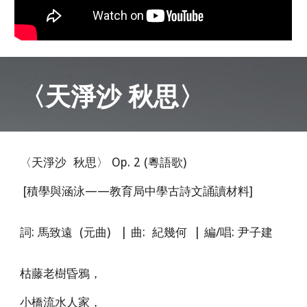
〈
天淨沙 秋思
〉
〈天淨沙 秋思〉 Op. 2 (粵語歌)
[積學與涵泳——教育局中學古詩文誦讀材料]
詞: 馬致遠 (元曲)
|
曲: 紀幾何
|
編/唱: 尹子建
枯藤老樹昏鴉，
小橋流水人家，