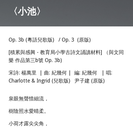
〈
小池
〉
Op. 3b (粵語兒歌版) / Op
. 3 (原版)
[積累與感興 - 教育局小學古詩文誦讀材料] （與文同
樂 作品第三b號 Op. 3b)
宋詩: 楊萬里
|
曲: 紀幾何 |
編: 紀幾何
|
唱:
Charlotte & Ingrid (
兒歌版) 尹子建 (原版)
泉眼無聲惜細流，
樹陰照水愛晴柔。
小荷才露尖尖角，