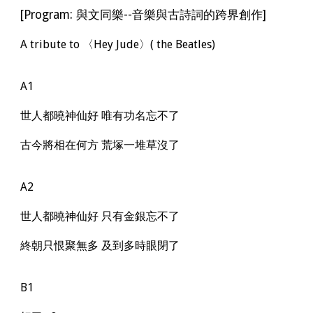
[Program: 與文同樂--音樂與古詩詞的跨界創作]
A tribute to 〈Hey Jude〉( the Beatles)
A1
世人都曉神仙好 唯有功名忘不了
古今將相在何方 荒塚一堆草沒了
A2
世人都曉神仙好 只有金銀忘不了
終朝只恨聚無多 及到多時眼閉了
B1