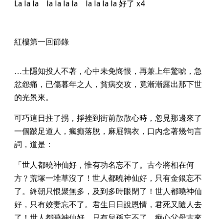
La la la la la la la la la la la 好了 x4
紅樓第一回節錄
…士隱知投人不著，心中未免悔恨，再兼上年驚唬，急
忿怨痛，已傷暮年之人，貧病交攻，竟漸漸露出那下世
的光景來。
可巧這日拄了拐，掙挫到街前散散心時，忽見那邊來了
一個跛足道人，瘋癲落脫，麻屣鶉衣，口內念著幾句言
詞，道是：
「世人都曉神仙好，惟有功名忘不了。古今將相在何
方﹖荒塚一堆草沒了！世人都曉神仙好，只有金銀忘不
了。終朝只恨聚無多，及到多時眼閉了！世人都曉神仙
好，只有姣妻忘不了。君生日日說恩情，君死又隨人去
了！世人都曉神仙好，只有兒孫忘不了。痴心父母古來