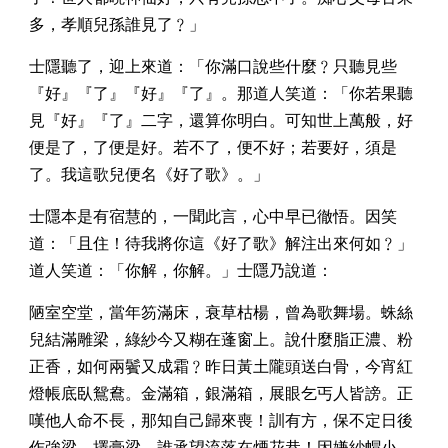
多，孝順兒孫誰見了﹖」
士隱聽了，迎上來道：「你滿口說些什麼﹖只聽見些
『好』『了』『好』『了』。那道人笑道：「你若果聽
見『好』『了』二字，還算你明白。可知世上萬般，好
便是了，了便是好。若不了，便不好；若要好，須是
了。我這歌兒便名《好了歌》。」
士隱本是有宿慧的，一聞此言，心中早已徹悟。因笑
道：「且住！待我將你這《好了歌》解注出來何如﹖」
道人笑道：「你解，你解。」士隱乃說道：
陋室空堂，當年笏滿床，衰草枯楊，曾為歌舞場。蛛絲
兒結滿雕梁，綠紗今又糊在蓬窗上。說什麼脂正濃、粉
正香，如何兩鬢又成霜﹖昨日黃土隴頭送白骨，今宵紅
燈帳底臥鴛鴦。金滿箱，銀滿箱，展眼乞丐人皆謗。正
嘆他人命不長，那知自己歸來喪！訓有方，保不定日後
作強梁。擇膏梁，誰承望流落在煙花巷！因嫌紗帽小，