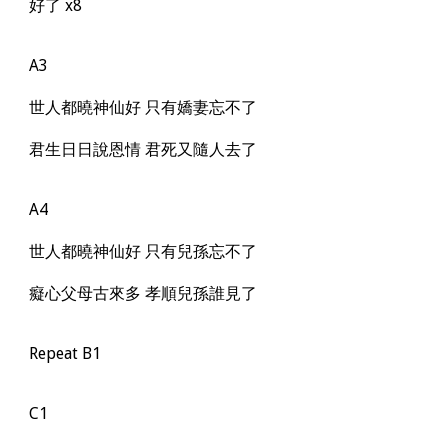
好了 x8
A3
世人都曉神仙好 只有嬌妻忘不了
君生日日說恩情 君死又隨人去了
A4
世人都曉神仙好 只有兒孫忘不了
癡心父母古來多 孝順兒孫誰見了
Repeat B1
C1