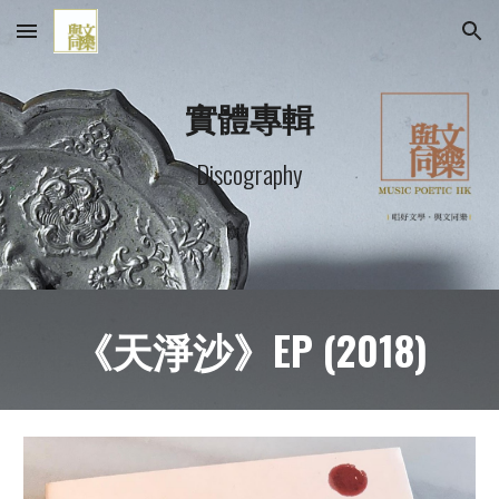
Skip to main content
Skip to navigation
實體專輯
Discography
《天淨沙》EP (2018)