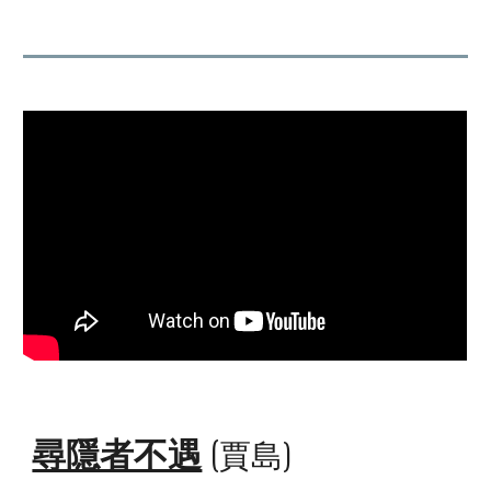
尋隱者不遇
(
賈島)