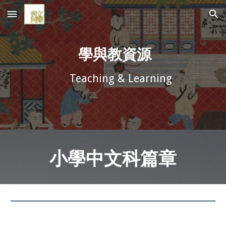
Skip to main content
Skip to navigation
學與教資源
Teaching & Learning
小學中文科篇章