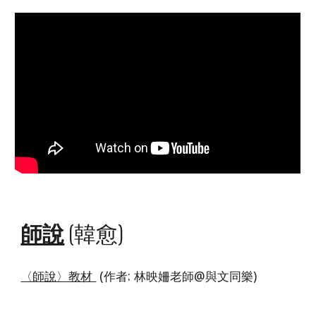
師說
(韓愈)
〈師說〉教材
(作者: 林映姍老師@
與文同樂
)