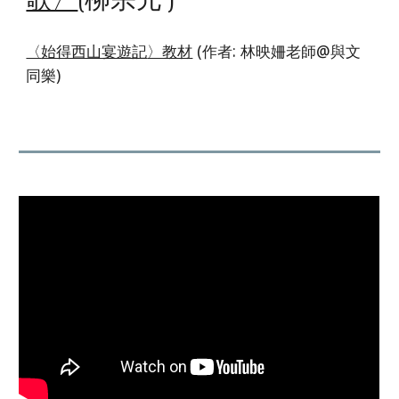
〈
始得西山宴遊記
〉教材
(作者: 林映姍老師@
與文
同樂
)