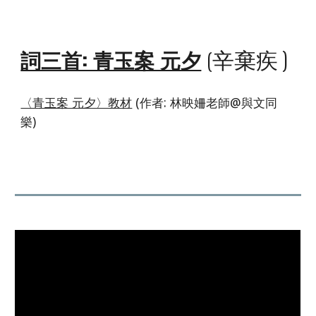
辛棄疾 )
詞三首: 青玉案 元夕
(
〈青玉案 元夕〉教材
(作者: 林映姍老師@
與文同
樂
)