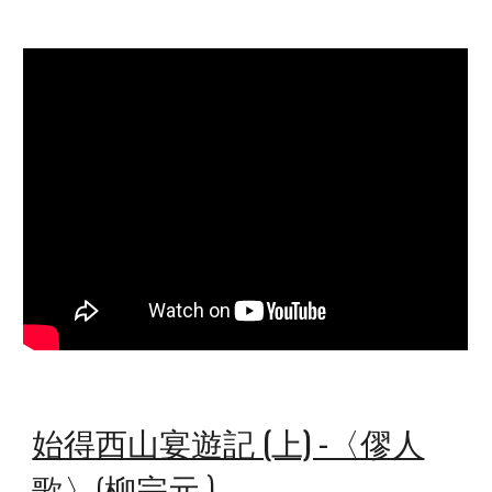
始得西山宴遊記 (上) -〈僇人
)
歌〉
(
柳宗元