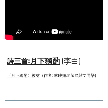
月下獨酌
(李白)
詩三首:
〈月下獨酌〉教材
(作者: 林映姍老師@
與文同樂
)