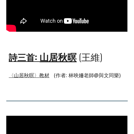
山居秋暝
(王維)
詩三首:
〈山居秋暝〉教材
(作者: 林映姍老師@
與文同樂
)