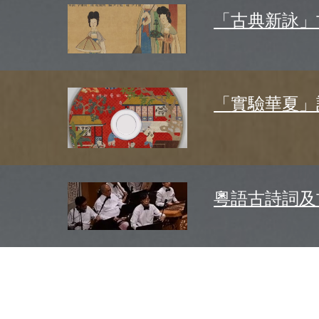
「古典新詠」
「
實驗華夏
」
粵語古詩詞及