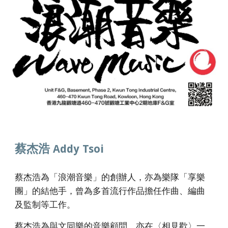
蔡杰浩
Addy Tsoi
蔡杰浩
為「
浪潮音樂」的創辦人，亦為樂隊「享樂
團」的結他手，曾為多首流行作品擔任作曲、編曲
及監制等工作。
蔡杰浩為與文同樂的音樂顧問，亦在
〈相見歡〉一