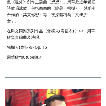
畫《世外》
創作主題曲
〈想想〉。
周華欣
近年
愛
把
詩歌唱成歌，包括西西的〈繞著一棵樹〉
、與
崑南
合作的〈其實你想〉等，
被媒體稱為
「文學少
女」。
在與文同樂系列作品
〈凭欄人(寄征衣) 〉中，周華
欣負責編曲及
演唱。
凭欄人(寄征衣) Op. 15
周華欣Youtube頻道