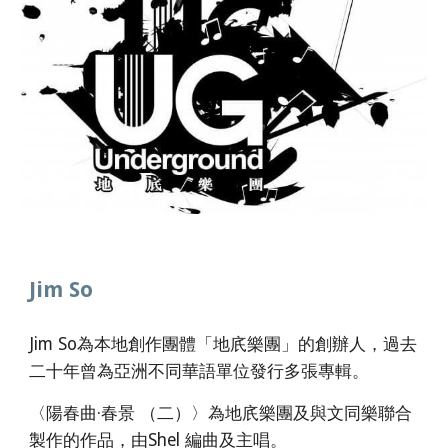
Jim So
Jim So為本地創作團體「地㡳樂團
」的創辦人，過去
二十年
曾
為
亞洲不同華語單位發行多張專輯
。
〈陽春曲·春景 （二）〉為
地㡳樂團及與文同樂聯合
製作的作品，由
Shel 編
曲及主唱。